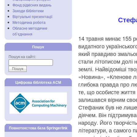
Фонд рідкісних видань
Заходи бібліотеки
Віртуальні презентації
Стефа
Методична робота
Обласне методичне
об’єднання
14 травня минає 155 
видатного українськог
Пошук
який правдиво змальов
Пошук на сайті:
стали літописом долі 
землі. Найвідоміші тв
«Новина», «Кленове ли
Цифрова бібліотека АСМ
глибока правда про лю
те, що особисте життя
залишався вірним сво
Стефаник був не лише
діячем. Він підтримува
народу. Його творчіст
Повнотекстова база Springerlink
літератури, а самого 