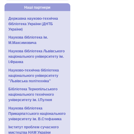
Наші партнери
Державна науково-технічна
бібліотека України (ДНТБ
України)
Наукова бібліотека ім.
М.Максимовича
Наукова бібліотека Львівського
національного університету ім.
І.Франка
Науково-технічна бібліотека
національного університету
"Львівська політехніка"
Бібліотека Тернопільського
національного технічного
університету ім. І.Пулюя
Наукова бібліотека
Прикарпатського національного
університету ім. В.Стефаника
Інститут проблем сучасного
мистецтва НАМ України