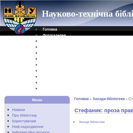
Науково-технічна біб
Головна
Фотогалерея
Контакти
Віртуальна довідка
Електронний каталог
Науковий архів
Каталог дисертацій
Рідкісні видання
Скановані книги
Читальня ONLINE
Відеоінструкція
Головна
»
Заходи бібліотеки
» Ст
Меню
Стефаник: проза пра
Новини
Про бібліотеку
Користувачам
Заходи бібліотеки
Нові надходження
Інформаційні ресурси