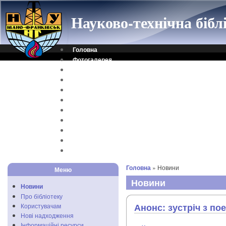
Науково-технічна біб
Головна
Фотогалерея
Контакти
Віртуальна довідка
Електронний каталог
Науковий архів
Каталог дисертацій
Рідкісні видання
Скановані книги
Читальня ONLINE
Відеоінструкція
Головна
» Новини
Меню
Новини
Новини
Про бібліотеку
Анонс: зустріч з п
Користувачам
Нові надходження
Інформаційні ресурси