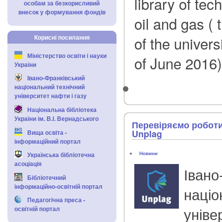
library of tec
особам за безкорисливий
внесок у формування фондів
oil and gas ( 
Корисні посилання
of the univer
Міністерство освіти і науки
of June 2016)
України
Івано-Франківський
національний технічний
університет нафти і газу
Національна бібліотека
України ім. В.І. Вернадського
Перевіряємо роботи
Unplag
Вища освіта -
інформаційний портал
Новини
Українська бібліотечна
асоціація
Івано
Бібліотечний
інформаційно-освітній портал
націо
Педагогічна преса -
уніве
освітній портал