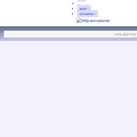
…
далі ›
остання »
НТБ ІФНТУНГ ©