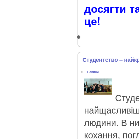
досягти т
це!
Студентство – найк
Новини
Студе
найщасливіші
людини. В ни
кохання, по