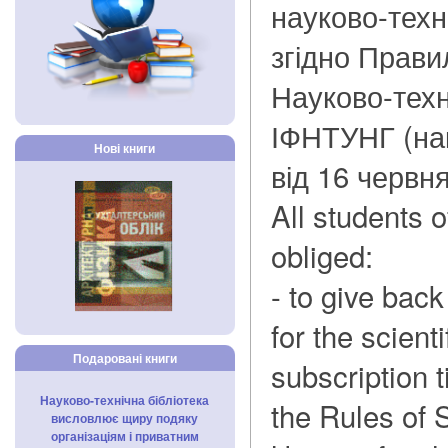
науково-техні
згідно Прави
Науково-техн
ІФНТУНГ (на
Нові книги
від 16 червня
All students o
obliged:
- to give back
for the scienti
Подаровані книги
subscription t
Науково-технічна бібліотека
the Rules of S
висловлює щиру подяку
організаціям і приватним