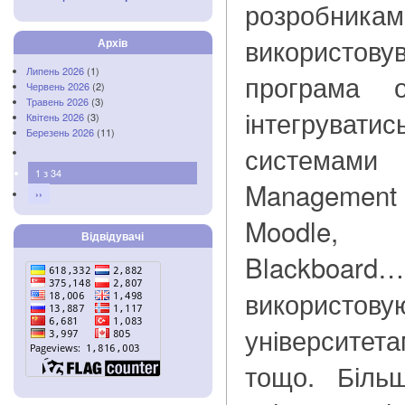
розробникам
використов
Архів
Липень 2026
(1)
програма 
Червень 2026
(2)
Травень 2026
(3)
інтегруват
Квітень 2026
(3)
Березень 2026
(11)
системами
1 з 34
Manageme
››
Moodle, 
Відвідувачі
Blackb
використову
університе
тощо. Біль