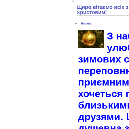
Щиро вітаємо всіх 
Христовим!
Новини
З н
улю
зимових с
переповн
приємним
хочеться 
близьким
друзями. 
душевна з