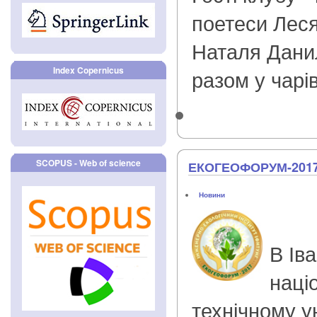
поетеси Лес
Наталя Дани
Index Copernicus
разом у чарі
SCOPUS - Web of science
ЕКОГЕОФОРУМ-201
Новини
В Ів
наці
технічному у