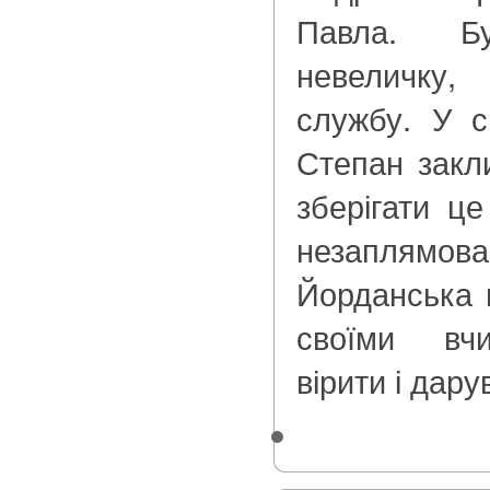
Павла. Бу
невеличку
службу. У с
Степан закл
зберігати це
незаплямов
Йорданська в
своїми вчи
вірити і дар