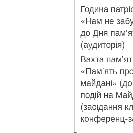
Година патрі
«Нам не забу
до Дня пам'ят
(аудиторія)
Вахта пам’ят
«Пам’ять про
майдані» (до 
подій на Май
(засідання к
конференц-з