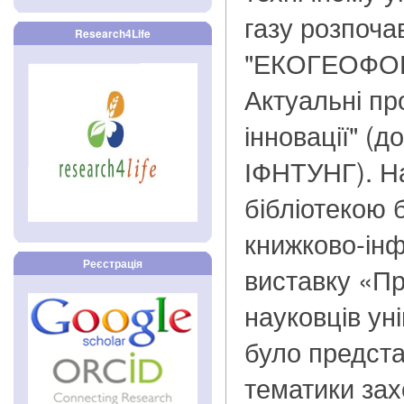
газу розпоча
Research4Life
"ЕКОГЕОФОР
Актуальні пр
інновації" (д
ІФНТУНГ). Н
бібліотекою 
книжково-ін
Реєстрація
виставку «Пр
науковців ун
було предста
тематики зах