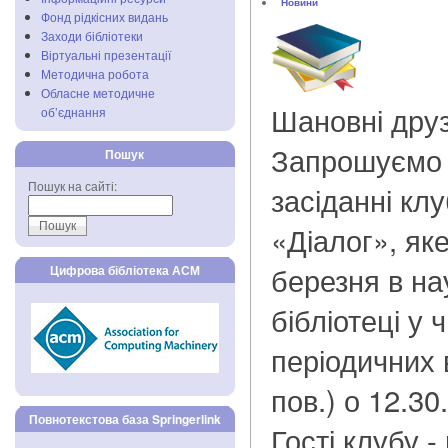
Новини
Фонд рідкісних видань
Заходи бібліотеки
Віртуальні презентації
Методична робота
Обласне методичне
Шановні друз
об’єднання
Запрошуємо 
Пошук
Пошук на сайті:
засіданні кл
«Діалог», як
березня в на
Цифрова бібліотека АСМ
бібліотеці у 
періодичних в
пов.) о 12.30.
Повнотекстова база Springerlink
Гості клубу -