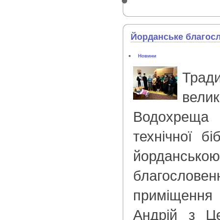
Йорданське благос
Новини
Тра
вел
Водохрещ
технічної бі
йордансь
благослове
приміщення
Андрій з Ц