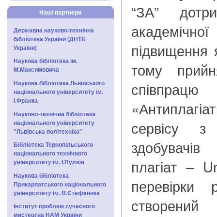
“ЗА” дотри
Наші партнери
академічно
Державна науково-технічна
бібліотека України (ДНТБ
підвищення я
України)
Наукова бібліотека ім.
тому прийн
М.Максимовича
Наукова бібліотека Львівського
співпрац
національного університету ім.
І.Франка
«Антиплагіа
Науково-технічна бібліотека
сервісу з 
національного університету
"Львівська політехніка"
здобувачів
Бібліотека Тернопільського
національного технічного
плагіат – U
університету ім. І.Пулюя
Наукова бібліотека
перевірки 
Прикарпатського національного
університету ім. В.Стефаника
створени
Інститут проблем сучасного
мистецтва НАМ України