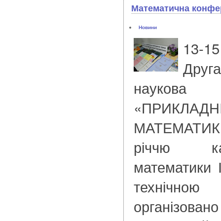
Математична конфе
Новини
13-15
Друг
наукова
«ПРИКЛ
МАТЕМАТИКИ
річчю к
математики 
технічною 
організо