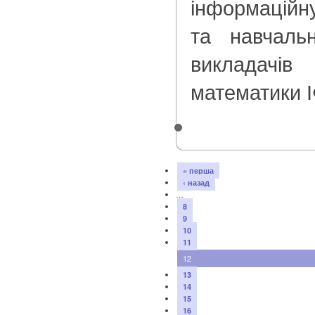
інформаційну
та навчальн
викладачі
математики 
« перша
‹ назад
…
8
9
10
11
12
13
14
15
16