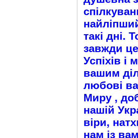
спілкуван
найліпший
такі дні. 
завжди це
Успіхів і
вашим діл
любові в
Миру , до
нашій Укра
віри, натх
нам із ва