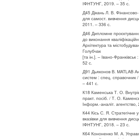
ІФНТУНГ, 2019. – 35 с.
Д45 Дікань Л. В. Фінансово-
для самост. вивчення дисцип
2011. – 336 с.
Д46 Дипломне проєктування 
до виконання кваліфікаційн
Архітектура та містобудуванн
Голубчак
[та ін.]. – Івано-Франківськ
52 с.
Д91 Дьяконов В. MATLAB А
систем : спец. справочник /
– 441 с.
К18 Каменська Т. О. Внутріш
практ. посіб. / Т. О. Каменс
Інформ.-аналіт. агентство, 
К44 Кісь С. Я. Стратегічне
вказівки для вивчення дисцип
ІФНТУНГ, 2018. – 23 с.
К64 Кононенко М. А. Управлі