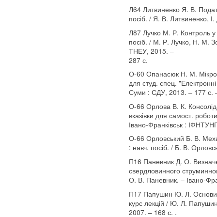
Л64 Литвиненко Я. В. Подат
посіб. / Я. В. Литвиненко, І
Л87 Лучко М. Р. Контроль у
посіб. / М. Р. Лучко, Н. М. 
ТНЕУ, 2015. –
287 с.
О-60 Опанасюк Н. М. Мікрое
для студ. спец. "Електронні
Суми : СДУ, 2013. – 177 с. 
О-66 Орлова В. К. Консолід
вказівки для самост. роботи
Івано-Франківськ : ІФНТУНГ,
О-66 Орловський Б. В. Мех
: навч. посіб. / Б. В. Орлов
П16 Паневник Д. О. Визнач
свердловинного струминного
О. В. Паневник. – Івано-Фра
П17 Папушин Ю. Л. Основи 
курс лекцій / Ю. Л. Папушин
2007. – 168 с. .