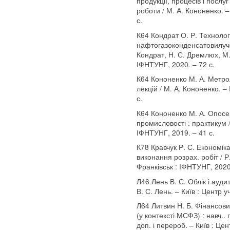
продукції, процесів і послу
роботи / М. А. Кононенко. 
с.
К64 Кондрат О. Р. Техноло
нафтогазоконденсатовилучен
Кондрат, Н. С. Дремлюх, М.
ІФНТУНГ, 2020. – 72 с.
К64 Кононенко М. А. Метро
лекцій / М. А. Кононенко. –
с.
К64 Кононенко М. А. Опосе
промисловості : практикум /
ІФНТУНГ, 2019. – 41 с.
К78 Кравчук Р. С. Економіка
виконання розрах. робіт / Р.
Франківськ : ІФНТУНГ, 2020.
Л46 Лень В. С. Облік і аудит
В. С. Лень. – Київ : Центр уч
Л64 Литвин Н. Б. Фінансови
(у контексті МСФЗ) : навч.. по
доп. і перероб. – Київ : Цен