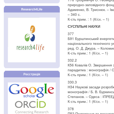
природно-заповідного фонд
Адаменко, В. Триснюк. – Іва
Research4Life
– 340 с.
К-сть прим. : 1 (К/сх. – 1)
СУСПІЛЬНІ НАУКИ
377
Б91 Бурштинський енергети
національного технічного у
ред. О. Д. Джура. – Коломия 
К-сть прим.: 1 (К/сх. – 1)
332.2
К56 Ковалів О. Звершення 
парадигма : монографія / О. 
Реєстрація
К-сть прим.: 1 (К/сх. – 1)
330.3
Н34 Наукові засади розробки
монографія / Б. В. Буркинськ
Степанов. – Одеса : ІПРЕЕД
К-сть прим.: 1 (К/сх. – 1)
378
П52 Положення та посадові і