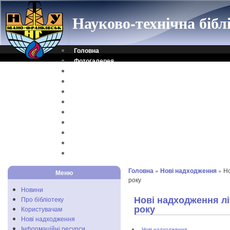
Науково-технічна біб
Головна
Фотогалерея
Контакти
Віртуальна довідка
Електронний каталог
Науковий архів
Каталог дисертацій
Рідкісні видання
Скановані книги
Читальня ONLINE
Відеоінструкція
Головна
»
Нові надходження
» Но
Меню
року
Новини
Нові надходження лі
Про бібліотеку
року
Користувачам
Нові надходження
Інформаційні ресурси
Нові надходження