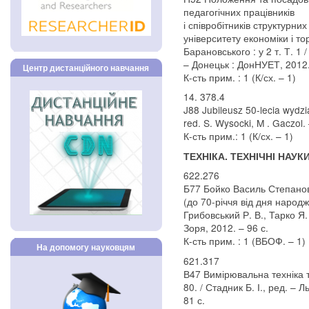
педагогічних працівників
і співробітників структурни
університету економіки і то
Барановського : у 2 т. Т. 1
– Донецьк : ДонНУЕТ, 2012.
Центр дистанційного навчання
К-сть прим. : 1 (К/сх. – 1)
14. 378.4
J88 Jubileusz 50-lecia wydzia
red. S. Wysocki, M . Gaczol.
К-сть прим.: 1 (К/сх. – 1)
ТЕХНІКА. ТЕХНІЧНІ НАУК
622.276
Б77 Бойко Василь Степанови
(до 70-річчя від дня народж
Грибовський Р. В., Тарко Я.
Зоря, 2012. – 96 с.
К-сть прим. : 1 (ВБОФ. – 1)
На допомогу науковцям
621.317
В47 Вимірювальна техніка та
80. / Стадник Б. І., ред. – Л
81 с.