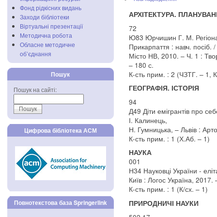
Фонд рідкісних видань
АРХІТЕКТУРА. ПЛАНУВА
Заходи бібліотеки
Віртуальні презентації
72
Методична робота
Ю83 Юрчишин Г. М. Регіона
Обласне методичне
Прикарпаття : навч. посіб. 
об’єднання
Місто НВ, 2010. – Ч. 1 : Т
– 180 с.
К-сть прим. : 2 (ЧЗТГ. – 1, К
Пошук
ГЕОГРАФІЯ. ІСТОРІЯ
Пошук на сайті:
94
Д49 Діти емігрантів про себе
І. Калинець,
Н. Гумницька, – Львів : Арто
Цифрова бібліотека АСМ
К-сть прим. : 1 (Х.Аб. – 1)
НАУКА
001
Н34 Науковці України - еліт
Київ : Логос Україна, 2017. –
К-сть прим. : 1 (К/сх. – 1)
Повнотекстова база Springerlink
ПРИРОДНИЧІ НАУКИ
502.17