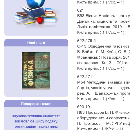
К-сть прим. : 1 (К/сх. – 1)
621
В53 Вісник Національного ун
Динаміка, міцність та проек
Львів. політехніка, 2019. – 
К-сть прим. : 1 (К/сх. – 1)
622.279.5
Нові книги
О-13 Обводнення газових і 
В. Бойко, Л. М. Кеба, О. В. 
Франківськ : Нова зоря, 201
свердловин. Кн. 2. – 701 с.
К-сть прим. : 1 (К/сх. – 1)
622.271
М54 Методичні вказівки з в
бортів, укосів уступів і від
ред. А. Г Шапар.,– Дніпропе
К-сть прим. : 1 (К/сх. – 1)
Подаровані книги
620.19
П83 Протасов В. Н. Физик
Науково-технічна бібліотека
оборудования и сооружений
висловлює щиру подяку
Н. Протасов. – М. : РГУ неф
організаціям і приватним
К-сть прим.: 1 (К/сх. – 1)