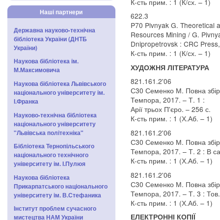
К-сть прим. : 1 (К/сх. – 1)
Наші партнери
622.3
P70 Pivnyak G. Theoretical a
Державна науково-технічна
Resources Mining / G. Pivnya
бібліотека України (ДНТБ
Dnipropetrovsk : CRC Press,
України)
К-сть прим. : 1 (К/сх. – 1)
Наукова бібліотека ім.
ХУДОЖНЯ ЛІТЕРАТУРА
М.Максимовича
821.161.2'06
Наукова бібліотека Львівського
С30 Семенко М. Повна збірка
національного університету ім.
Темпора, 2017. – Т. 1 :
І.Франка
Арії трьох П'єро. – 256 с.
Науково-технічна бібліотека
К-сть прим. : 1 (Х.Аб. – 1)
національного університету
821.161.2'06
"Львівська політехніка"
С30 Семенко М. Повна збірка
Бібліотека Тернопільського
Темпора, 2017. – Т. 2 : В с
національного технічного
К-сть прим. : 1 (Х.Аб. – 1)
університету ім. І.Пулюя
821.161.2'06
Наукова бібліотека
С30 Семенко М. Повна збірка
Прикарпатського національного
Темпора, 2017. – Т. 3 : Тов
університету ім. В.Стефаника
К-сть прим. : 1 (Х.Аб. – 1)
Інститут проблем сучасного
ЕЛЕКТРОННІ КОПІЇ
мистецтва НАМ України