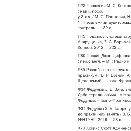
П22 Пашкевич М. С. Контро
: навч.. посіб. :
у 2-х ч. / М. С. Пашкевич, Н
1 : Незалежний аудиторськ
контроль. – 182 с.
П45 Податкові системи зарубі
Андрущенко, З. С. Варналій, 
Кондор, 2012. – 222 с.
П80 Прокис Джон Цифровая с
; пер.с англ. – М. : Радио и
Р65 Розробка та експлуатац
практикум / В. Р. Возний, А.
Щепанський. – Івано-Франкі
Ф34 Федунків З. Б. Загальна
Доба середньовіччя : метод.
Федунків. – Івано-Франківсь
Ф34 Федунків З. Б. Історія у
до практичних занять / З. Б.
ІФНТУНГ, 2019. – 28 с.
Х70 Хокинс Скотт Админис