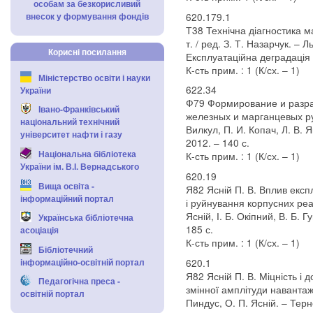
особам за безкорисливий
внесок у формування фондів
620.179.1
Т38 Технічна діагностика мат
т. / ред. З. Т. Назарчук. – Л
Корисні посилання
Експлуатаційна деградація 
К-сть прим. : 1 (К/сх. – 1)
Міністерство освіти і науки
622.34
України
Ф79 Формирование и разра
Івано-Франківський
железных и марганцевых ру
національний технічний
Вилкул, П. И. Копач, Л. В.
університет нафти і газу
2012. – 140 с.
Національна бібліотека
К-сть прим. : 1 (К/сх. – 1)
України ім. В.І. Вернадського
620.19
Вища освіта -
Я82 Ясній П. В. Вплив екс
інформаційний портал
і руйнування корпусних реа
Ясній, І. Б. Окіпний, В. Б. 
Українська бібліотечна
185 с.
асоціація
К-сть прим. : 1 (К/сх. – 1)
Бібліотечний
620.1
інформаційно-освітній портал
Я82 Ясній П. В. Міцність і д
Педагогічна преса -
змінної амплітуди навантаже
освітній портал
Пиндус, О. П. Ясній. – Терн