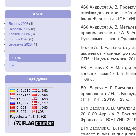
А66 Андрусяк А. В. Проекту
вказівки для самост. роботи
Архів
Івано-Франківськ : ІФНТУНГ,
Липень 2026
(1)
А66 Андрусяк А. В. Металеві
Червень 2026
(2)
практичних занять / А. В. Ан
Травень 2026
(3)
Рутковська. – Івано-Франків
Квітень 2026
(3)
Березень 2026
(11)
Белов А. В. Разработка ус
шагаем от "чайника" до проф
1 з 34
СПб. : Наука и техника, 2013
››
Б61 Біліщук В. Б. Методи та
конспект лекцій / В. Б. Біл
– 66 с.
Відвідувачі
Б91 Борсук Н. Г. Рисунок гі
практ. занять / Н. Г. Борсу
: ІФНТУНГ, 2019. – 28 с.
В19 Василів Х. В. Каталог 
2012-2014рр. / Х. В. Василів
Франківськ : ІФНТУНГ, 2019.
В19 Василик О. Б. Поведінк
самост. вивчення дисципліни