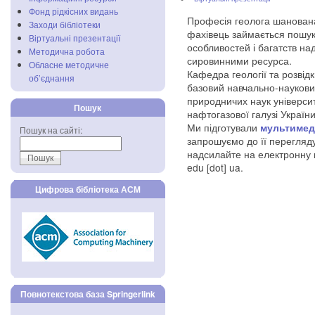
Фонд рідкісних видань
Професія геолога шанована 
Заходи бібліотеки
фахівець займається пошу
Віртуальні презентації
особливостей і багатств н
Методична робота
сировинними ресурса.
Обласне методичне
Кафедра геології та розвід
об’єднання
базовий навчально-наукови
природничих наук університ
Пошук
нафтогазової галузі України
Ми підготували
мультимед
Пошук на сайті:
запрошуємо до її перегляду
надсилайте на електронну 
edu [dot] ua
.
Цифрова бібліотека АСМ
Повнотекстова база Springerlink