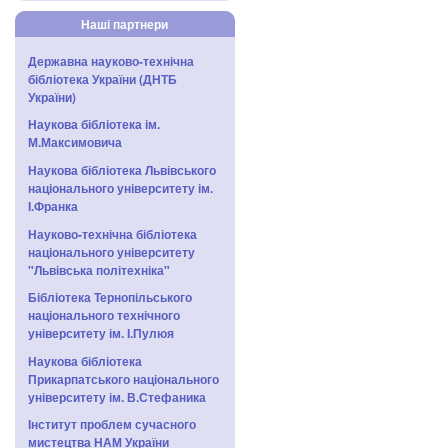
Наші партнери
Державна науково-технічна
бібліотека України (ДНТБ
України)
Наукова бібліотека ім.
М.Максимовича
Наукова бібліотека Львівського
національного університету ім.
І.Франка
Науково-технічна бібліотека
національного університету
"Львівська політехніка"
Бібліотека Тернопільського
національного технічного
університету ім. І.Пулюя
Наукова бібліотека
Прикарпатського національного
університету ім. В.Стефаника
Інститут проблем сучасного
мистецтва НАМ України