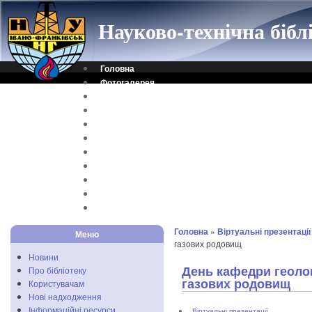
Науково-технічна біб
Головна
Фотогалерея
Контакти
Віртуальна довідка
Електронний каталог
Науковий архів
Каталог дисертацій
Рідкісні видання
Скановані книги
Читальня ONLINE
Відеоінструкція
Головна
»
Віртуальні презентації
Меню
газових родовищ
Новини
День кафедри геолог
Про бібліотеку
газових родовищ
Користувачам
Нові надходження
Інформаційні ресурси
Віртуальні презентації