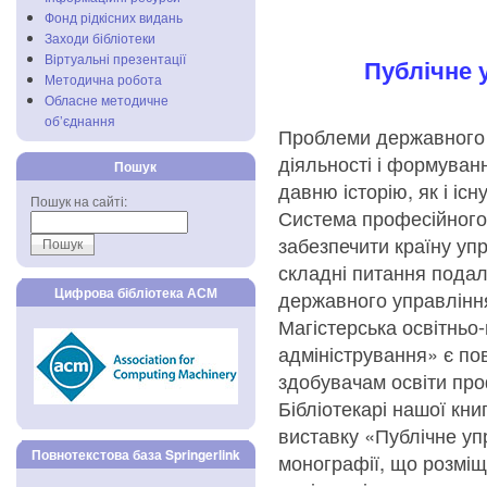
Фонд рідкісних видань
Заходи бібліотеки
Віртуальні презентації
Публічне 
Методична робота
Обласне методичне
об’єднання
Проблеми державного 
діяльності і формуван
Пошук
давню історію, як і іс
Пошук на сайті:
Система професійного
забезпечити країну уп
складні питання подал
Цифрова бібліотека АСМ
державного управління 
Магістерська освітньо
адміністрування» є по
здобувачам освіти про
Бібліотекарі нашої кни
виставку «Публічне уп
Повнотекстова база Springerlink
монографії, що розміщ