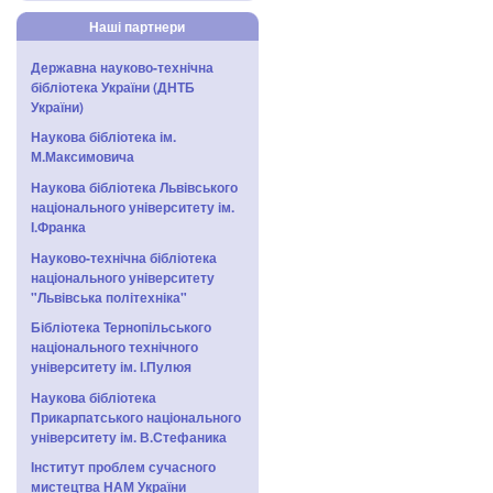
Наші партнери
Державна науково-технічна
бібліотека України (ДНТБ
України)
Наукова бібліотека ім.
М.Максимовича
Наукова бібліотека Львівського
національного університету ім.
І.Франка
Науково-технічна бібліотека
національного університету
"Львівська політехніка"
Бібліотека Тернопільського
національного технічного
університету ім. І.Пулюя
Наукова бібліотека
Прикарпатського національного
університету ім. В.Стефаника
Інститут проблем сучасного
мистецтва НАМ України