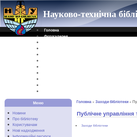
Науково-технічна біб
Головна
Фотогалерея
Контакти
Віртуальна довідка
Електронний каталог
Науковий архів
Каталог дисертацій
Рідкісні видання
Скановані книги
Читальня ONLINE
Відеоінструкція
Головна
»
Заходи бібліотеки
» Пу
Меню
Публічне управління 
Новини
Про бібліотеку
Користувачам
Заходи бібліотеки
Нові надходження
Інформаційні ресурси