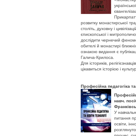
українсько
євангеліза
Прикарпат
розвитку монастирської тра
століть, духовну і цивілізац
єпископської і митрополичо
дослідити чернечий феноме
обителі й монастирі ближн
ознакою видання є публікаці
Галича-Крилоса.
Для істориків, релігієзнавців
цікавиться історією і культ
Професійна педагогіка та 
Професійна
навч. посі
Франківськ
У навчальн
питання пр
освіти, інн
розглянуто
процес, су