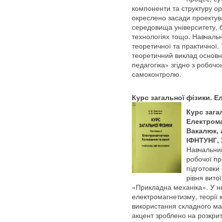
компоненти та структуру ор
окреслено засади проектув
середовища університету, 
технологіях тощо. Навчальн
теоретичної та практичної.
теоретичний виклад основн
педагогіка» згідно з робоч
самоконтролю.
Курс загальної фізики. Е
Курс загал
Електрома
Вакалюк, А
ІФНТУНГ, 2
Навчальний
робочої пр
підготовки
рівня витої
«Прикладна механіка». У н
електромагнетизму, теорії 
використання складного ма
акцент зроблено на розкритт