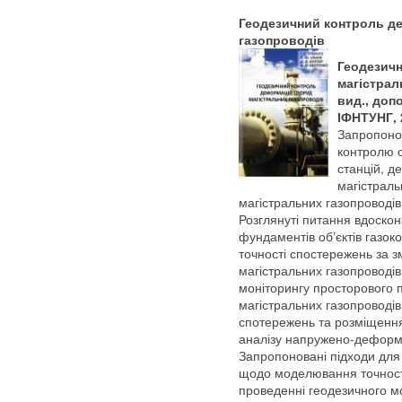
Геодезичний контроль д
газопроводів
Геодезич
магістрал
вид., доп
ІФНТУНГ, 2
Запропоно
контролю 
станцій, 
магістраль
магістральних газопроводів
Розглянуті питання вдоско
фундаментів об’єктів газок
точності спостережень за 
магістральних газопроводів
моніторингу просторового 
магістральних газопроводів
спотережень та розміщення
аналізу напружено-деформо
Запропоновані підходи для
щодо моделювання точност
проведенні геодезичного м