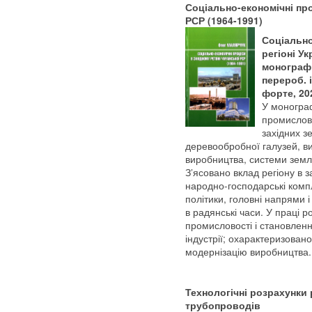
Соціально-економічні про
РСР (1964-1991)
Соціально
регіоні Ук
монографія
перероб. 
форте, 202
У монограф
промислово
західних з
деревообробної галузей, ви
виробництва, системи земл
З’ясовано вклад регіону в 
народно-господарські компл
політики, головні напрями
в радянські часи. У праці р
промисловості і становленн
індустрії; охарактеризован
модернізацію виробництва.
Технологічні розрахунки
трубопроводів