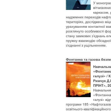
У монограф
вітчизняни
каркасом, 
надземних переходів нафто
територіях, досліджено міц
урахуванням контактної вз
розглянуто особливості ф
стану замкових з’єднань ел
пружну взаємодію обсадної 
з’єднанні з ущільненням.
Фонтанна та газова безпе
Навчальни
«Фонтанна
галузі» / 
Римчук Д.
ПРІНТ», 20
Навчальний
«Фонтанна 
галузі» ві
програми 185 «Нафтогазова 
освітнього-кваліфікаційного