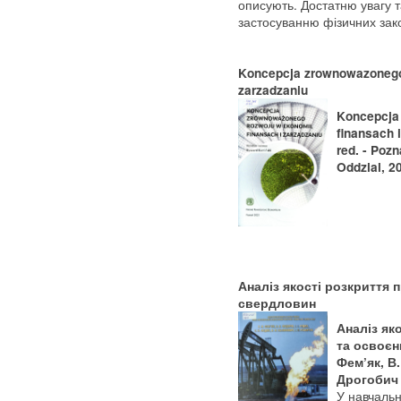
описують. Достатню увагу 
застосуванню фізичних закон
Koncepcja zrownowazonego 
zarzadzaniu
Koncepcja
finansach 
red. - Poz
Oddzial, 20
Аналіз якості розкриття 
свердловин
Аналіз як
та освоєнн
Фем’як, В. 
Дрогобич :
У навчальн