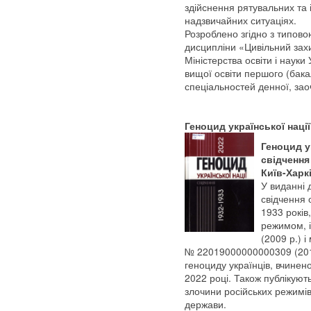
здійснення рятувальних та 
надзвичайних ситуаціях.
Розроблено згідно з типо
дисципліни «Цивільний зах
Міністерства освіти і науки
вищої освіти першого (бакал
спеціальностей денної, зао
Геноцид української нації
Геноцид ук
свідчення 
Київ-Харкі
У виданні 
свідчення 
1933 років
режимом, і
(2009 р.) 
№ 22019000000000309 (2019
геноциду українців, вчине
2022 році. Також публікую
злочини російських режимів 
держави.