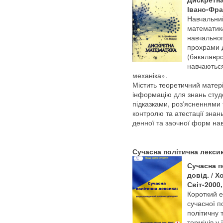
Івано-Фра
Навчальний
математика
навчальног
прохрами д
(бакалаврсь
навчаються
механіка».
Містить теоретичний матер
інформацію для знань студ
підказками, роз’ясненнями 
контролю та атестації знан
денної та заочної форм на
Сучасна політична лекси
Сучасна п
довід. / Х
Світ-2000,
Короткий 
сучасної п
політичну 
термінів у