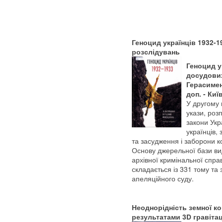
Геноцид українців 1932-
розслідувань
Геноцид у
досудових
Герасименк
доп. - Киї
У другому 
укази, роз
закони Укр
українців,
та засудження і заборони к
Основу джерельної бази ви
архівної кримінальної спра
складається із 331 тому та з
апеляційного суду.
Неоднорідність земної кор
результатами 3D гравіта