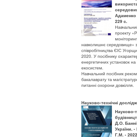
використа
середовище
Адаменко 
229 с.
Навчальний
проекту «Р
моніторинг
навколишнє середовище» з
співробітництва ЄІС Угорщ
2020. У посібнику охаракте
енергетичних установок на 
екосистем.
Навчальний посібник реком
бакалаврату та магістратури
питанні охорони довкілля.
Науково-технічні дослідж
Науково-т
будівницт
Д.О. Банні
України. 
Г.М. - 2022