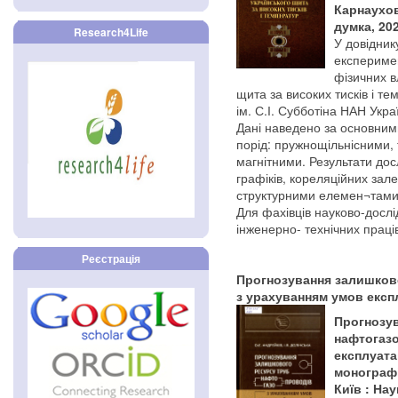
Карнаухова
думка, 202
Research4Life
У довідник
експериме
фізичних в
щита за високих тисків і те
ім. С.І. Субботіна НАН Укра
Дані наведено за основним
порід: пружнощільнісними,
магнітними. Результати дос
графіків, кореляційних за
структурними елемен¬тами 
Для фахівців науково-дослід
інженерно- технічних праців
Реєстрація
Прогнозування залишков
з урахуванням умов експлу
Прогнозув
нафтогазо
експлуатац
монографія
Київ : Нау