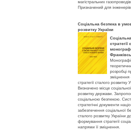
магістральних газопроводів 
Призначений для інженерів, 
Соціальна безпека в умов
розвитку України
Соціальна
стратегії 
монографія
Франківсь
Монографі
теоретични
розробці 
зміцнення 
стратегії сталого розвитку У
Визначено місце соціальної
розвитку держави. Запроп
соціальною безпекою. Сист
стратегічні документи наці
забезпечення соціальної б
сталого розвитку України д
формування стратегії соці
напрями її зміцнення.