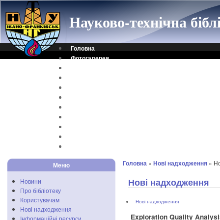
Науково-технічна біб
Головна
Фотогалерея
Контакти
Віртуальна довідка
Електронний каталог
Науковий архів
Каталог дисертацій
Рідкісні видання
Скановані книги
Читальня ONLINE
Відеоінструкція
Головна
»
Нові надходження
» Н
Меню
Нові надходження
Новини
Про бібліотеку
Користувачам
Нові надходження
Нові надходження
Exploration Quality Analys
Інформаційні ресурси