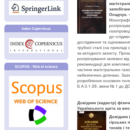
магістрал
запобіганн
Осадчук. -
Монографі
розтріскув
Index Copernicus
газопровод
до¬сліджен
дослідження та оцінювання
трубної сталі (на прикладі 
за катодного захисту. Проа
розтріскування залежно від
рекомендації для комплексн
SCOPUS - Web of science
частини магістральних газо
небезпечних ділянках. Зазн
розроблення основних пол
Б А.3.1-29, зміни № 1 до Д
Довідник (кадастр) фізич
Українського щита за вис
Довідник 
гірських 
тисків і т