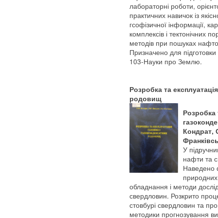
лабораторні роботи, орієн
практичних навичок із якісно
гсофізичної інформації, ка
комплексів і тектонічних п
методів при пошуках нафт
Призначено для підготовки 
103-Науки про Землю.
Розробка та експлуатація
родовищ
Розробка 
газоконде
Кондрат, О
Франківськ
У підручни
нафти та с
Наведено ф
природних 
обладнання і методи дослід
свердловин. Розкрито процес
стовбурі свердловин та пр
методики прогнозування вид