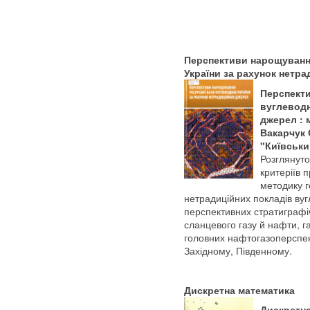
Перспективи нарощування
України за рахунок нетр
Перспекти
вуглеводн
джерел : 
Вакарчук С
"Київський
Розглянуто
критеріїв 
методику г
нетрадиційних покладів вуг
перспективних стратиграфіч
сланцевого газу й нафти, г
головних нафтогазоперспект
Західному, Південному.
Дискретна математика
Дискретна