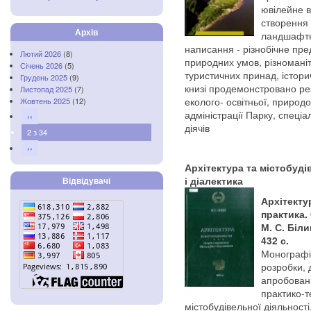
ювілейне в
створення 
Архів
ландшафтно
написання - різнобічне пр
Лютий 2026
(8)
природних умов, різноманіт
Січень 2026
(5)
туристичних принад, істори
Грудень 2025
(9)
книзі продемонстровано ре
Листопад 2025
(7)
еколого- освітньої, природо
Жовтень 2025
(12)
адміністрації Парку, спеціал
‹‹
діячів
2 з 34
››
Архітектура та містобуді
Відвідувачі
і діалектика
Архітекту
практика. 
М. С. Біли
432 с.
Монографія
розробки, д
апробовані
практико-т
містобудівельної діяльності