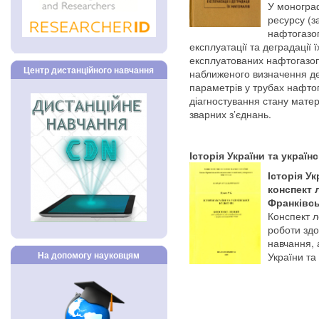
У монограф
ресурсу (з
нафтогазоп
експлуатації та деградації 
експлуатованих нафтогазоп
Центр дистанційного навчання
наближеного визначення де
параметрів у трубах нафто
діагностування стану матер
зварних з’єднань.
Історія України та україн
Історія Ук
конспект л
Франківськ
Конспект л
роботи здо
навчання, а
На допомогу науковцям
України та 