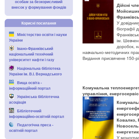
особам за безкорисливий
Дійсні чл
внесок у формування фондів
Мойсишин 
Франківськ
У довідник
Корисні посилання
біографії 
Франківськ
Міністерство освіти і науки
ім. Шевчен
України
доробок, н
Івано-Франківський
навчально-методичних пра
національний технічний
Видання присвячене 150-рі
університет нафти і газу
Національна бібліотека
України ім. В.І. Вернадського
Вища освіта -
Комунальна теплоенергет
інформаційний портал
управління, енергосервіс
Українська бібліотечна
асоціація
Комунальн
енергоефе
Бібліотечний
енергосер
інформаційно-освітній портал
Ковалко, Н
Педагогічна преса -
Новосельце
освітній портал
енергетики
У монограф