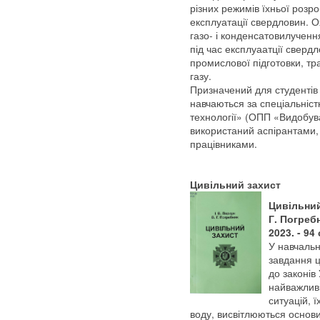
різних режимів їхньої розр
експлуатації свердловин. 
газо- і конденсатовилученн
під час експлуаатції сверд
промислової підготовки, тр
газу.
Призначений для студентів 
навчаються за спеціальніст
технології» (ОПП «Видобува
використаний аспірантами,
працівниками.
Цивільний захист
Цивільний 
Г. Погреб
2023. - 94 
У навчальн
завдання ц
до законів
найважлив
ситуацій, 
воду, висвітлюються основи