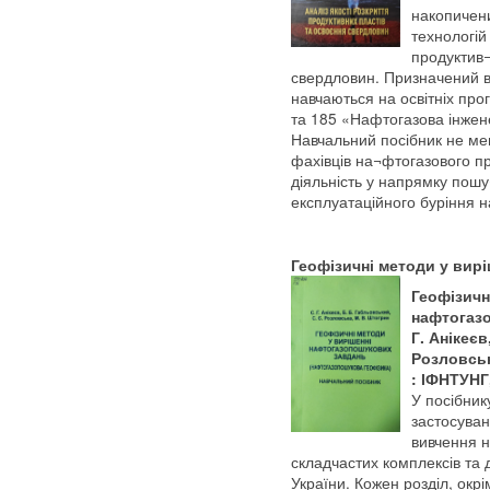
накопичен
технологій
продуктив¬
свердловин. Призначений в 
навчаються на освітніх про
та 185 «Нафтогазова інжене
Навчальний посібник не ме
фахівців на¬фтогазового п
діяльність у напрямку пошу
експлуатаційного буріння н
Геофізичні методи у вир
Геофізичн
нафтогазо
Г. Анікеєв
Розловськ
: ІФНТУНГ,
У посібни
застосуван
вивчення н
складчастих комплексів та
України. Кожен розділ, окр