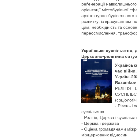
реґенерації навколишнього
орієнтації містобудівної с
архітектурно-будівельного 
розвитку, із врахуванням нов
цим, необхідність та основ
переосмислення, трансформа
Українське суспільство, д
Церковно-релігійна ситуа
Українськ
час війни
Україні-20
Razumkov c
РЕЛІГІЯ І
СУСПІЛЬСТ
(соціологі
- Рівень і 
суспільства
- Релігія, Церква і суспільст
- Церква і держава
- Оцінка громадянами міжре
міжцерковних відносин