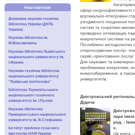
багаторівн
Наші партнери
сфері снсргосфективиості 
всртикальїіо-іптегровані стр
Державна науково-технічна
узгодженого поєднання поло
бібліотека України (ДНТБ
систем та тсоретико-миожи
України)
проведено оптимізацію пара
Наукова бібліотека ім.
енергетичної системи па рі
М.Максимовича
Поглиблено методологічні 
спергоссрвісних послуг, по
Наукова бібліотека Львівського
сервіс-орієнтованих послуг 
національного університету ім.
Для наукових та інженерно-
І.Франка
проблемами енергетики, е
Науково-технічна бібліотека
енергозбереження, а також д
національного університету
університетів.
"Львівська політехніка"
Бібліотека Тернопільського
національного технічного
Дністровський регіональ
університету ім. І.Пулюя
Дідича
Наукова бібліотека
Дністров
Прикарпатського національного
парк імені
університету ім. В.Стефаника
ред. - Іва
с.
Інститут проблем сучасного
Ця книга -
мистецтва НАМ України