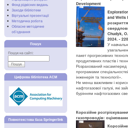
Development
Фонд рідкісних видань
Заходи бібліотеки
Exploratio
Віртуальні презентації
and Wells 
Методична робота
розкриття
Обласне методичне
свердловин 
об’єднання
Chudyk, O. 
2024. - 220
Пошук
У навчальн
узагальне
Пошук на сайті:
пакет прогресивних техноло
продуктивних пластів і тех
Розрахований насамперед на
програмами спеціальностей
інженерія та технології».
Цифрова бібліотека АСМ
Не менш важливим і корисн
нафтогазової галузі, які з
бурінням нафтогазових све
Корозійне розтріскуванн
газопроводів: оцінювання
Повнотекстова база Springerlink
Корозійне