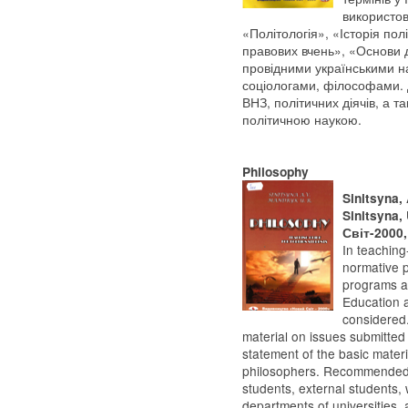
використов
«Політологія», «Історія пол
правових вчень», «Основи д
провідними українськими н
соціологами, філософами. Д
ВНЗ, політичних діячів, а та
політичною наукою.
Philosophy
Sinitsyna, 
Sinitsyna,
Світ-2000,
In teaching
normative 
programs an
Education 
considered
material on issues submitted
statement of the basic materi
philosophers. Recommended f
students, external students,
departments of universities, 