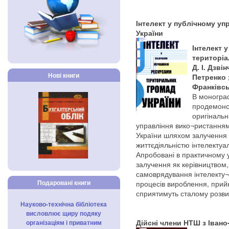
Інтелект у публічному уп
України
Інтелект 
територіа
Д. І. Дзві
Нові книги
Петренко ;
Франківськ
В монограф
продемонс
оригінальн
управління вико¬ристанням
України шляхом залучення д
життєдіяльністю інтелектуа
Апробовані в практичному 
залучення як керівництвом,
самоврядування інтелекту¬
Подаровані книги
процесів вироблення, прийн
сприятимуть сталому розвит
Науково-технічна бібліотека
висловлює щиру подяку
організаціям і приватним
Дійсні члени НТШ з Івано