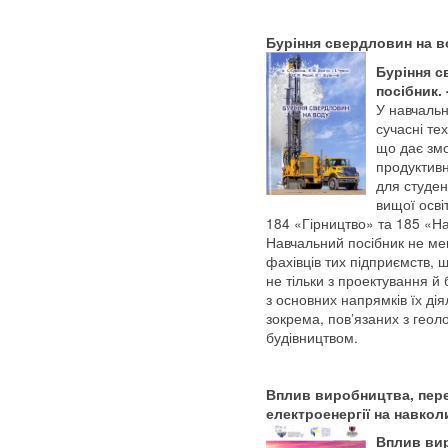
Буріння свердловин на в
Буріння с
посібник. 
У навчальн
сучасні те
що дає змо
продуктивн
для студен
вищої осві
184 «Гірництво» та 185 «На
Навчальний посібник не ме
фахівців тих підприємств, 
не тільки з проектування й
з основних напрямків їх дія
зокрема, пов’язаних з геоло
будівництвом.
Вплив виробництва, пере
електроенергії на навко
Вплив вир