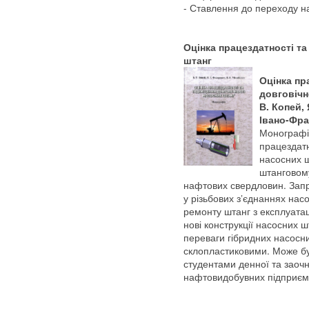
- Ставлення до переходу н
Оцінка працездатності та
штанг
Оцінка пр
довговічн
В. Копей,
Івано-Фран
Монографія
працездатн
насосних ш
штанговому
нафтових свердловин. Запр
у різьбових з’єднаннях на
ремонту штанг з експлуат
нові конструкції насосних ш
переваги гібридних насосн
склопластиковими. Може бу
студентами денної та заоч
нафтовидобувних підприєм