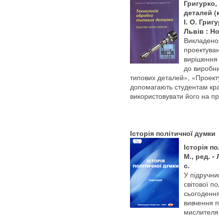
Григурко,
деталей (к
І. О. Григ
Львів : Но
Викладено
проектуван
вирішення
до виробни
типових деталей», «Проекту
допомагають студентам кра
використовувати його на пр
Історія політичної думки
Історія по
М., ред. -
с.
У підручни
світової по
сьогоденн
вивчення п
мислителям