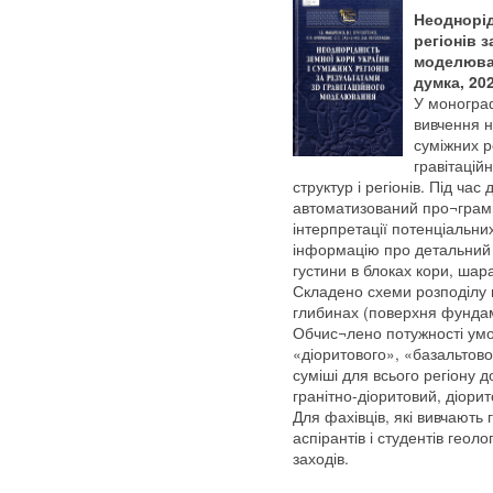
Неоднорід
регіонів 
моделюван
думка, 202
У моногра
вивчення н
суміжних р
гравітацій
структур і регіонів. Під ча
автоматизований про¬грам
інтерпретації потенціальн
інформацію про детальний 
густини в блоках кори, шара
Складено схеми розподілу г
глибинах (поверхня фундаме
Обчис¬лено потужності умо
«діоритового», «базальтово
суміші для всього регіону 
гранітно-діоритовий, діорит
Для фахівців, які вивчають
аспірантів і студентів геол
заходів.