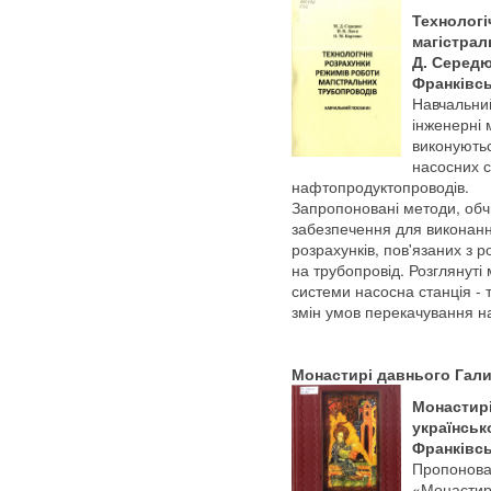
Технологі
магістраль
Д. Середюк
Франківськ
Навчальний
інженерні 
виконуютьс
насосних с
нафтопродуктопроводів.
Запропоновані методи, обч
забезпечення для виконанн
розрахунків, пов'язаних з 
на трубопровід. Розглянуті
системи насосна станція - 
змін умов перекачування н
Монастирі давнього Галич
Монастирі
українсько
Франківськ
Пропонован
«Монастирі