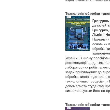
Технологія обробки типо
Григурко,
деталей та
Григурко, 
Львів : Но
Навчальний
основних в
обробки т
затверджен
України. В ньому послідов
рекомендації щодо виконан
лабораторних робіт та мет
задач приближених до виро
обробки типових деталей 
технологічних процесів», «
допомагають студентам кра
використовувати його на пр
Технологія обробки типо