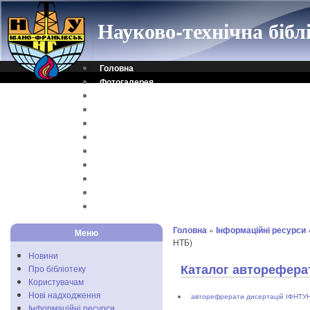
Науково-технічна біб
Головна
Фотогалерея
Контакти
Віртуальна довідка
Електронний каталог
Науковий архів
Каталог дисертацій
Рідкісні видання
Скановані книги
Читальня ONLINE
Відеоінструкція
Головна
»
Інформаційні ресурси
Меню
НТБ)
Новини
Каталог автореферат
Про бібліотеку
Користувачам
Нові надходження
авторефрерати дисертацій ІФНТУ
Інформаційні ресурси