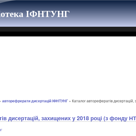
ліотека ІФНТУНГ
»
авторефрерати дисертацій ІФНТУНГ
» Каталог авторефератів дисертацій, 
ів дисертацій, захищених у 2018 році (з фонду Н
НГ