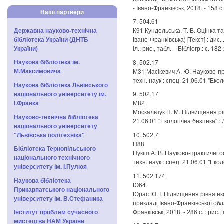
- Івано-Франківськ, 2018. - 158 с.
Наші партнери
7. 504.61
Державна науково-технічна
К91 Кундельська, Т. В. Оцінка т
бібліотека України (ДНТБ
Івано-Франківська) [Текст] : дис. 
України)
іл., рис., табл. – Бібліогр.: с. 182
Наукова бібліотека ім.
8. 502.17
М.Максимовича
М31 Масікевич А. Ю. Науково-пра
техн. наук : спец. 21.06.01 "Еколо
Наукова бібліотека Львівського
національного університету ім.
9. 502.17
І.Франка
М82
Москальчук Н. М. Підвищення рівн
Науково-технічна бібліотека
21.06.01 "Екологічна безпека" : Д
національного університету
"Львівська політехніка"
10. 502.7
П88
Бібліотека Тернопільського
Пукіш А. В. Науково-практичні о
національного технічного
техн. наук : спец. 21.06.01 "Еколо
університету ім. І.Пулюя
11. 502.174
Наукова бібліотека
Ю64
Прикарпатського національного
Юрас Ю. І. Підвищення рівня е
університету ім. В.Стефаника
прикладі Івано-Франківської облас
Франківськ, 2018. - 286 с. : рис.,
Інститут проблем сучасного
мистецтва НАМ України