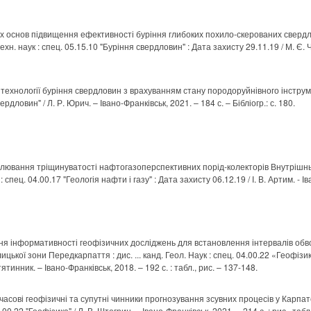
их основ підвищення ефективності буріння глибоких похило-скерованих сверд
 техн. наук : спец. 05.15.10 "Буріння свердловин" : Дата захисту 29.11.19 / М. Є. 
хнології буріння свердловин з врахуванням стану породоруйнівного інструменту 
ердловин" / Л. Р. Юрич. – Івано-Франківськ, 2021. – 184 с. – Бібліогр.: с. 180.
елювання тріщинуватості нафтогазоперспективних порід-колекторів Внутрішн
к : спец. 04.00.17 "Геологія нафти і газу" : Дата захисту 06.12.19 / І. В. Артим. - Ів
ня інформативності геофізичних досліджень для встановлення інтервалів об
ицької зони Передкарпаття : дис. ... канд. Геол. Наук : спец. 04.00.22 «Геофізи
ятинник. – Івано-Франківськ, 2018. – 192 с. : табл., рис. – 137-148.
сові геофізичні та супутні чинники прогнозування зсувних процесів у Карпатськ
04.00.22 "Геофізика" / Л. В. Штогрин. – Івано-Франківськ, 2021. – 214 с. : рис., табл.