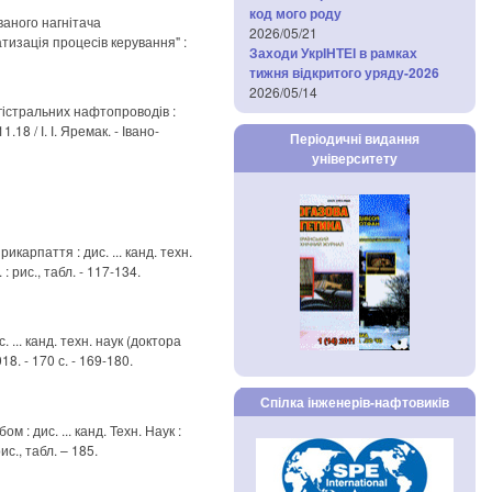
код мого роду
аного нагнітача
2026/05/21
атизація процесів керування" :
Заходи УкрІНТЕІ в рамках
тижня відкритого уряду-2026
2026/05/14
гістральних нафтопроводів :
18 / І. І. Яремак. - Івано-
Періодичні видання
університету
карпаття : дис. ... канд. техн.
: рис., табл. - 117-134.
... канд. техн. наук (доктора
18. - 170 с. - 169-180.
Спілка інженерів-нафтовиків
: дис. ... канд. Техн. Наук :
ис., табл. – 185.