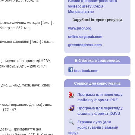
Вісник Дніпропетровського
університету. Серія:
Мовознавство
Зарубіжні інтернет ресурси
зико-хімічних методів [Текст] :
бліогр.: с. 357-411.
www.jstor.org
online.sagepub.com
сної сировини [Текст] : дис. ...
greenteapress.com
Бібліотека в соцмережах
ідприємств (на прикладі НГВУ
нківськ, 2021. – 200 с. : іл.,
facebook.com
Сервіси для користувачів
с. ... канд. техн. наук : спец.
Програма для перегляду
файлів у форматі PDF
ладі верхнього Дніпра) : дис.
Програма для перегляду
 – 177-197.
файлів у форматі DJVU
Екранна лупа (для
користувачів з вадами
родовищ Прикарпаття (на
зору)
логічна безпека" / Т. Б. Качала.